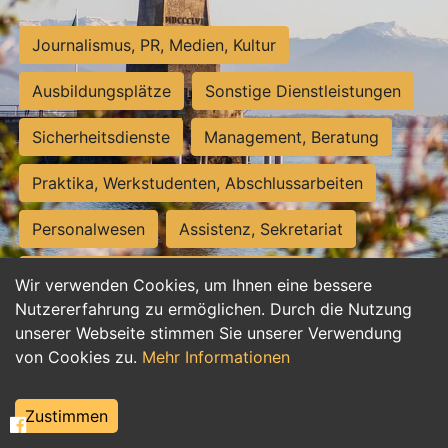
Journalismus, PR, Medien, Kultur
Ausbildungsplätze
Sonstige Dienstleistungen
Sicherheitsdienste
Management, Beratung
Praktika, Werkstudenten, Abschlussarbeiten
Personalwesen
Assistenz, Sekretariat
Hilfskräfte, Aushilfs- und Nebenjobs
Wir verwenden Cookies, um Ihnen eine bessere
Nutzererfahrung zu ermöglichen. Durch die Nutzung
Einkauf, Logistik, Materialwirtschaft
unserer Webseite stimmen Sie unserer Verwendung
von Cookies zu.
Mehr Informationen
Weiterbildung, Studium, duale Ausbildung
Tourismus
Rechtswesen
IT, Software
Zustimmen