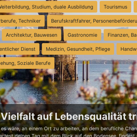
eiterbildung, Studium, duale Ausbildung
Tourismus
rberufe, Techniker
Berufskraftfahrer, Personenbeförder
Architektur, Bauwesen
Gastronomie
Finanzen, Ba
entlicher Dienst
Medizin, Gesundheit, Pflege
Handwe
iehung, Soziale Berufe
ielfalt auf Lebensqualität tri
 es wäre, an einem Ort zu arbeiten, an dem berufliche Cha
 startest deinen Tag mit dem Blick auf den Bodensee, finde