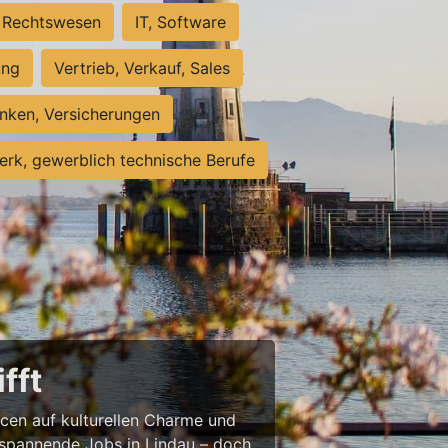
Rechtswesen
IT, Software
ung
Vertrieb, Verkauf, Sales
nken, Versicherungen
rk, gewerblich technische Berufe
fft
ncen auf kulturellen Charme und
st spannende Jobs in Lindau – doch