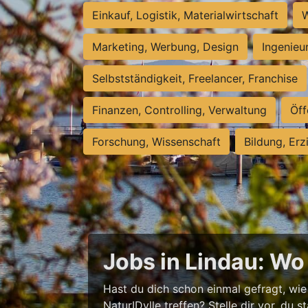
Einkauf, Logistik, Materialwirtschaft
W
Marketing, Werbung, Design
Ingenieu
Selbstständigkeit, Freelancer, Franchise
Finanzen, Controlling, Verwaltung
Öff
Forschung, Wissenschaft
Bildung, Erz
Jobs in Lindau: Wo V
Hast du dich schon einmal gefragt, wie
NaturIDylle treffen? Stelle dir vor, du