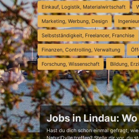
Einkauf, Logistik, Materialwirtschaft
W
Marketing, Werbung, Design
Ingenieu
Selbstständigkeit, Freelancer, Franchise
Finanzen, Controlling, Verwaltung
Öff
Forschung, Wissenschaft
Bildung, Erz
Jobs in Lindau: Wo V
Hast du dich schon einmal gefragt, wie
NaturIDylle treffen? Stelle dir vor, du