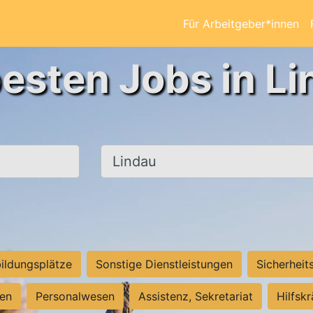
Für Arbeitgeber*innen
besten Jobs in Li
Ort, Stadt
ildungsplätze
Sonstige Dienstleistungen
Sicherheit
ten
Personalwesen
Assistenz, Sekretariat
Hilfsk