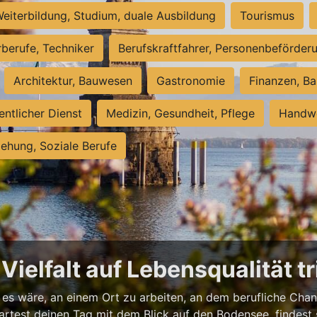
eiterbildung, Studium, duale Ausbildung
Tourismus
rberufe, Techniker
Berufskraftfahrer, Personenbeförder
Architektur, Bauwesen
Gastronomie
Finanzen, Ba
entlicher Dienst
Medizin, Gesundheit, Pflege
Handwe
iehung, Soziale Berufe
ielfalt auf Lebensqualität tri
 es wäre, an einem Ort zu arbeiten, an dem berufliche Cha
 startest deinen Tag mit dem Blick auf den Bodensee, finde