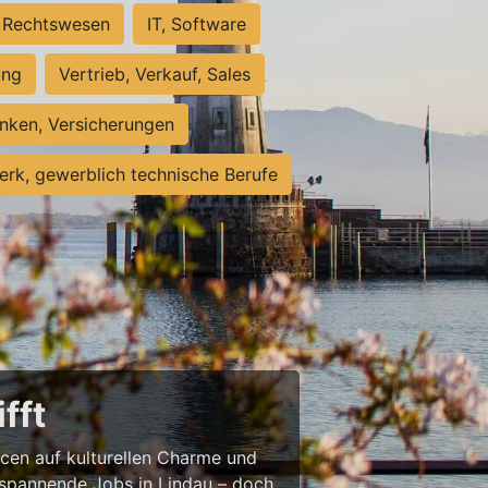
Rechtswesen
IT, Software
ung
Vertrieb, Verkauf, Sales
nken, Versicherungen
rk, gewerblich technische Berufe
fft
ncen auf kulturellen Charme und
st spannende Jobs in Lindau – doch