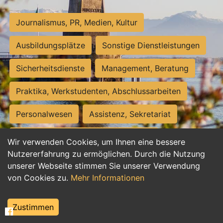
Journalismus, PR, Medien, Kultur
Ausbildungsplätze
Sonstige Dienstleistungen
Sicherheitsdienste
Management, Beratung
Praktika, Werkstudenten, Abschlussarbeiten
Personalwesen
Assistenz, Sekretariat
Hilfskräfte, Aushilfs- und Nebenjobs
Wir verwenden Cookies, um Ihnen eine bessere
Nutzererfahrung zu ermöglichen. Durch die Nutzung
Einkauf, Logistik, Materialwirtschaft
unserer Webseite stimmen Sie unserer Verwendung
von Cookies zu.
Mehr Informationen
Weiterbildung, Studium, duale Ausbildung
Tourismus
Rechtswesen
IT, Software
Zustimmen