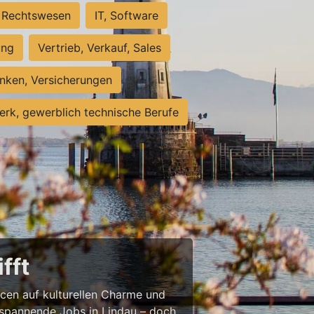
Rechtswesen
IT, Software
ung
Vertrieb, Verkauf, Sales
nken, Versicherungen
rk, gewerblich technische Berufe
fft
ncen auf kulturellen Charme und
st spannende Jobs in Lindau – doch