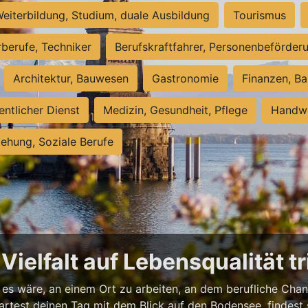
eiterbildung, Studium, duale Ausbildung
Tourismus
rberufe, Techniker
Berufskraftfahrer, Personenbeförder
Architektur, Bauwesen
Gastronomie
Finanzen, Ba
entlicher Dienst
Medizin, Gesundheit, Pflege
Handwe
iehung, Soziale Berufe
ielfalt auf Lebensqualität tri
 es wäre, an einem Ort zu arbeiten, an dem berufliche Cha
 startest deinen Tag mit dem Blick auf den Bodensee, finde