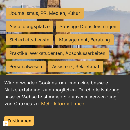
Journalismus, PR, Medien, Kultur
Ausbildungsplätze
Sonstige Dienstleistungen
Sicherheitsdienste
Management, Beratung
Praktika, Werkstudenten, Abschlussarbeiten
Personalwesen
Assistenz, Sekretariat
Hilfskräfte, Aushilfs- und Nebenjobs
Wir verwenden Cookies, um Ihnen eine bessere
Nutzererfahrung zu ermöglichen. Durch die Nutzung
Einkauf, Logistik, Materialwirtschaft
unserer Webseite stimmen Sie unserer Verwendung
von Cookies zu.
Mehr Informationen
Weiterbildung, Studium, duale Ausbildung
Tourismus
Rechtswesen
IT, Software
Zustimmen