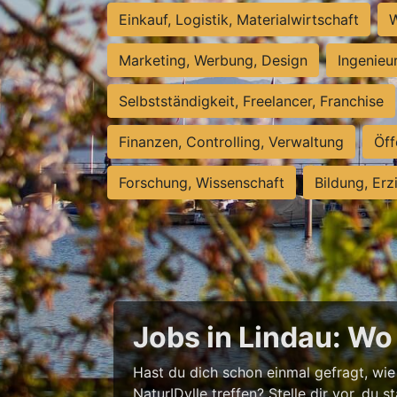
Einkauf, Logistik, Materialwirtschaft
W
Marketing, Werbung, Design
Ingenieu
Selbstständigkeit, Freelancer, Franchise
Finanzen, Controlling, Verwaltung
Öff
Forschung, Wissenschaft
Bildung, Erz
Jobs in Lindau: Wo V
Hast du dich schon einmal gefragt, wie
NaturIDylle treffen? Stelle dir vor, du