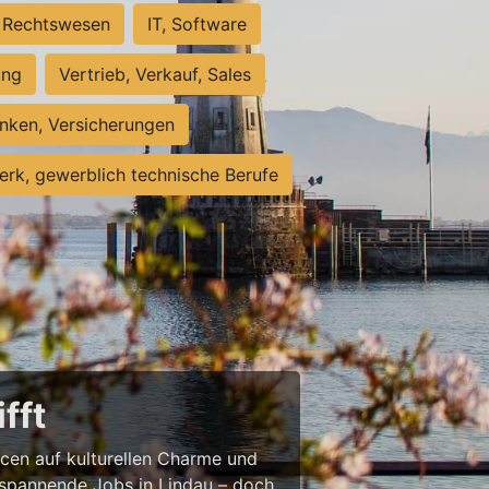
Rechtswesen
IT, Software
ung
Vertrieb, Verkauf, Sales
nken, Versicherungen
rk, gewerblich technische Berufe
fft
ncen auf kulturellen Charme und
st spannende Jobs in Lindau – doch