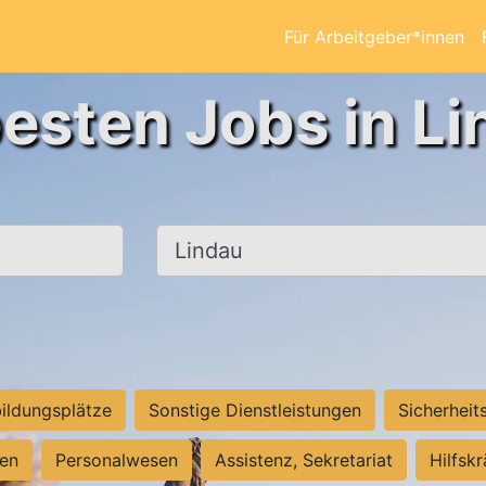
Für Arbeitgeber*innen
besten Jobs in Li
Ort, Stadt
ildungsplätze
Sonstige Dienstleistungen
Sicherheit
ten
Personalwesen
Assistenz, Sekretariat
Hilfsk