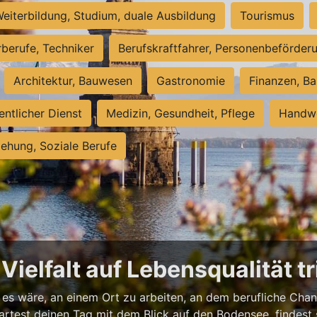
eiterbildung, Studium, duale Ausbildung
Tourismus
rberufe, Techniker
Berufskraftfahrer, Personenbeförder
Architektur, Bauwesen
Gastronomie
Finanzen, Ba
entlicher Dienst
Medizin, Gesundheit, Pflege
Handwe
iehung, Soziale Berufe
ielfalt auf Lebensqualität tri
 es wäre, an einem Ort zu arbeiten, an dem berufliche Cha
 startest deinen Tag mit dem Blick auf den Bodensee, finde