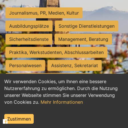
Journalismus, PR, Medien, Kultur
Ausbildungsplätze
Sonstige Dienstleistungen
Sicherheitsdienste
Management, Beratung
Praktika, Werkstudenten, Abschlussarbeiten
Personalwesen
Assistenz, Sekretariat
Hilfskräfte, Aushilfs- und Nebenjobs
Wir verwenden Cookies, um Ihnen eine bessere
Nutzererfahrung zu ermöglichen. Durch die Nutzung
Einkauf, Logistik, Materialwirtschaft
unserer Webseite stimmen Sie unserer Verwendung
von Cookies zu.
Mehr Informationen
Weiterbildung, Studium, duale Ausbildung
Tourismus
Rechtswesen
IT, Software
Zustimmen